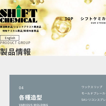
Skip
to
content
TOP
シフトケミカ
OUR STREN
鋳造関連品/ショットブラスト関連品
特殊ケミカル商品/環境改善商品
English
PRODUCT GROUP
製品情報
04
ワックスリップ
モールドブレーカ
各種造型
SAシリコンスプレー
VARIOUS MOLDING