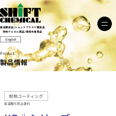
Skip
to
content
鋳造関連品/ショットブラスト関連品
特殊ケミカル商品/環境改善商品
English
Product
製品情報
耐熱コーティング
高温酸化防止塗料