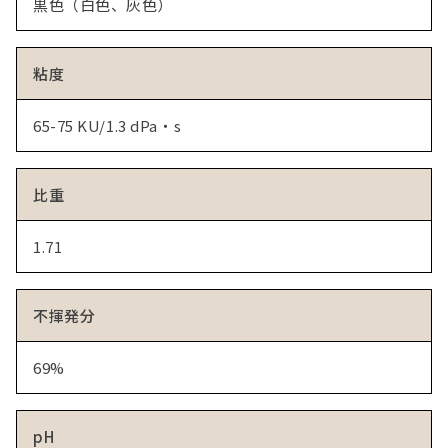
黒色（白色、灰色）
粘度
65-75 KU/1.3 dPa・s
比重
1.71
不揮発分
69%
pH